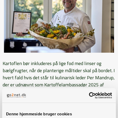
Kartoflen bør inkluderes på lige fod med linser og
bælgfrugter, når de planterige måltider skal på bordet. I
hvert fald hvis det står til kulinarisk leder Per Mandrup,
der er udnævnt som Kartoffelambassadør 2025 af
Danmarks Kartoffel Råd.
- Jeg har længe talt kartoflens sag, for jeg synes, den er
blevet overset – blandt andet i snakken om at vi bør
Denne hjemmeside bruger cookies
spise mere grønt og mindre kød, hvor kartoflen meget