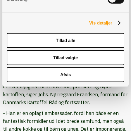
familier og skoleelever.
Vis detaljer
Engagerer unge i kartoflen
Flere af Per Mandrups projekter er målrettet mod at
Tillad alle
engagere børn og unge i kartoflen og øvrige fødevarer,
og netop dette fokus af en af årsagerne til, at
Tillad valgte
Danmarks Kartoffel Råd har udnævnt Per Mandrup
som årets Kartoffelambassadør.
Afvis
- Per Mandrup er en fremragende kok, der benytter
enhver lejlighed til at anvende, profilere og hylde
kartoflen, siger Johs. Nørregaard Frandsen, formand for
Danmarks Kartoffel Råd og fortsætter:
- Han er en oplagt ambassadør, fordi han både er en
fantastisk formidler ud i det brede samfund, men også
til andre kokke og til børn og unge. Det er imponerende,