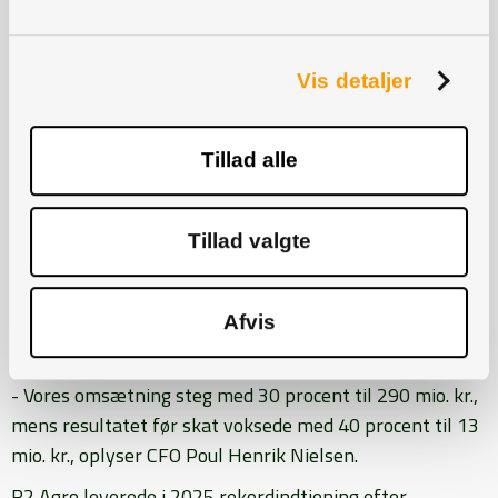
fortsætte under deres ledelse, udtaler Peter Skou.
- Vi er glade for, at vi med rettidig omhu har sørget for
et solidt ledelsesskifte og en stærk ny ledelse, siger
Vis detaljer
Lars Skou.
Tillad alle
Rekordresultat
Beslutningen om det kommende skifte er blevet
Tillad valgte
offentliggjort i forbindelse med R2 Agros
generalforsamling, hvor selskabet samtidig
præsenterede et positivt driftsår med vækst på både
Afvis
top- og bundlinje.
- Vores omsætning steg med 30 procent til 290 mio. kr.,
mens resultatet før skat voksede med 40 procent til 13
mio. kr., oplyser CFO Poul Henrik Nielsen.
R2 Agro leverede i 2025 rekordindtjening efter