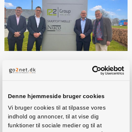
Af Helge Lynggaard
R2 Agro ændrer i ledelsen af selskabet fra årsskiftet.
Peter Skou fratræder som CEO og overtager posten
Denne hjemmeside bruger cookies
som bestyrelsesformand i R2 Agro efter Lars Skou, der i
stedet bliver bestyrelsesformand for Brdr. Skou
Vi bruger cookies til at tilpasse vores
Holding. Samtidig overtager Lars Laursen og Poul
indhold og annoncer, til at vise dig
Henrik Nielsen ledelsen af R2 Agro som co-CEOs.
funktioner til sociale medier og til at