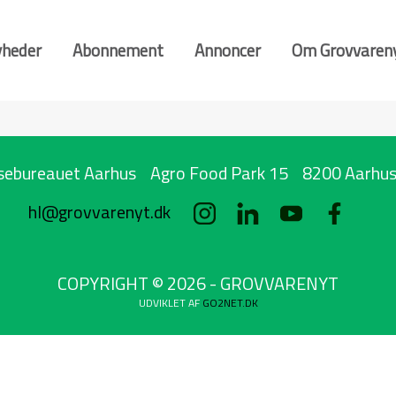
heder
Abonnement
Annoncer
Om Grovvaren
sebureauet Aarhus
Agro Food Park 15
8200 Aarhus
hl@grovvarenyt.dk
COPYRIGHT © 2026 - GROVVARENYT
UDVIKLET AF
GO2NET.DK