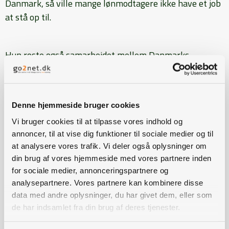
Danmark, så ville mange lønmodtagere ikke have et job
at stå op til.
Hun roste også samarbejdet mellem Danmarks
Naturfredningsforening og L&F.
- I har en meget stærk evne til at samarbejde, og det
Denne hjemmeside bruger cookies
giver genklang, når I mødes med nogen af dem, der har
Vi bruger cookies til at tilpasse vores indhold og
været jeres værste kritikere og nu forsøger at finde
annoncer, til at vise dig funktioner til sociale medier og til
fælles løsninger. Det er meget inspirerende med jeres
at analysere vores trafik. Vi deler også oplysninger om
din brug af vores hjemmeside med vores partnere inden
samarbejde med DN. En stor kvittering for jeres
for sociale medier, annonceringspartnere og
arbejde, sagde Mette Frederiksen.
analysepartnere. Vores partnere kan kombinere disse
data med andre oplysninger, du har givet dem, eller som
de har indsamlet fra din brug af deres tjenester.
Da statsministeren begyndte at tale om kvælstof og
målrettet regulering, var det slut med de spontane