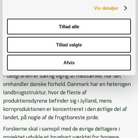
fremtidigt bæredygtigt landbrug.
Vis detaljer
- De geografiske strukturer i landbruget er vigtige at
inddrage, når man opstiller scenarier for udviklingen af
Tillad alle
landbruget.
Tillad valgte
- Geografien har også økonomiske og
miljømæssige effekter, forklarer seniorforsker Tommy
Afvis
Dalgaard fra Aarhus Universitet og fortsætter:
- Geografien er særlig vigtig at medtænke, når det
omhandler danske forhold. Danmark har en heterogen
landbrugsstruktur, hvor de fleste af
produktionsdyrene befinder sig i Jylland, mens
kornproduktionen er koncentreret i den østlige del af
landet, på nogle af de frugtbareste jorde.
Forskerne skal i samspil med de øvrige deltagere i
projektet udvikle et brugbart værktøj for borgere,