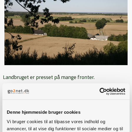
Landbruget er presset på mange fronter.
En økonomisk krise har hjemsøgt erhvervet de
senere år og tynget gældsposterne. Imens øges
miljøkravene til landbruget, og samtidig
er landmændene udset til en nøglerolle i
Denne hjemmeside bruger cookies
bestræbelserne på at sikre mere energi og mere mad til
Vi bruger cookies til at tilpasse vores indhold og
en hastigt voksende befolkning.
annoncer, til at vise dig funktioner til sociale medier og til