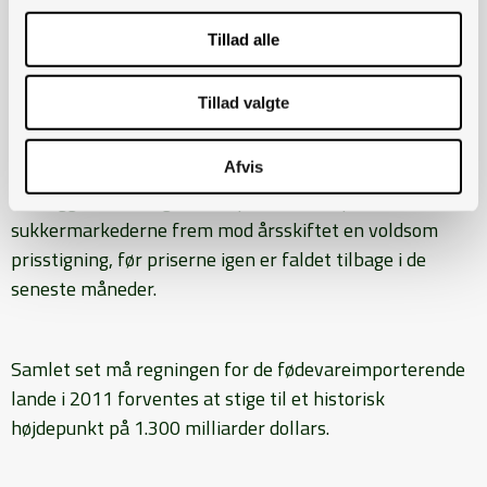
understøttet af en stramning udbud og efterspørgsel.
Noteringerne for mejeri- og kødprodukter er påvirket
Tillad alle
af, at priserne drives frem af stigende
produktionsomkostninger og generelt små
Tillad valgte
lagerbeholdninger af animalske produkter.
Afvis
På baggrund af
begrænset produktion oplevede
sukkermarkederne frem mod årsskiftet en voldsom
prisstigning, før priserne igen er faldet tilbage i de
seneste måneder.
Samlet set må regningen for de fødevareimporterende
lande i 2011 forventes at stige til et historisk
højdepunkt på 1.300 milliarder dollars.