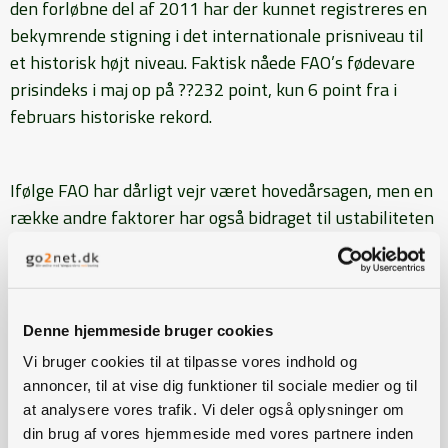
den forløbne del af 2011 har der kunnet registreres en
bekymrende stigning i det internationale prisniveau til
et historisk højt niveau. Faktisk nåede FAO’s fødevare
prisindeks i maj op på
??
232 point, kun 6 point fra i
februars historiske rekord.
Ifølge FAO har dårligt vejr været hovedårsagen, men en
række andre faktorer har også bidraget til ustabiliteten
på fødevaremarkederne; tsunamien i Japan, en bølge af
politiske uroligheder i Nordafrika og Mellemøsten,
kraftige stigninger i oliepriserne, vedvarende
usikkerhed på de finansielle markeder og generelt i det
Denne hjemmeside bruger cookies
globale økonomiske system.
Vi bruger cookies til at tilpasse vores indhold og
annoncer, til at vise dig funktioner til sociale medier og til
at analysere vores trafik. Vi deler også oplysninger om
På kornmarkederne har byg, majs og hvede været mest
din brug af vores hjemmeside med vores partnere inden
påvirket. Lagrene af majs