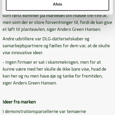
- De er her ikke for at profilere deres allerede kendte
Afvis
midler, men for at fortælle om deres nye svampemidler,
som først kommer på markedet om måske tre-fire år,
men som der er store forventninger til, fordi de kan give
et løft til planteavlen, siger Anders Green Hansen.
Andre udstillere var DLG-datterselskaber og
samarbejdspartnere og fælles for dem var, at de skulle
vise innovative ideer.
- Ingen firmaer er sat i skammekrogen, men for at
kunne være med her skulle de ikke bare vise, hvad de
kan her og nu men have øje og tanke for fremtiden,
siger Anders Green Hansen.
Ideer fra marken
I demonstrationsparcellerne var temaerne