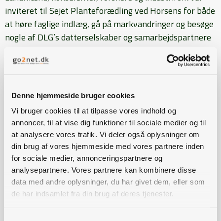
inviteret til Sejet Planteforædling ved Horsens for både
at høre faglige indlæg, gå på markvandringer og besøge
nogle af DLG’s datterselskaber og samarbejdspartnere
på mindre stande.
- Grundtanken er, at vi tager afsæt i nutidens landbrug
og fokuserer på fremtidens muligheder gennem
udstillinger, foredrag og markdemonstrationer. Og med
Denne hjemmeside bruger cookies
dette arrangement gør vi et forsøg på at finde en helt
Vi bruger cookies til at tilpasse vores indhold og
ny form for udstilling i Danmark, siger chefkonsulent
annoncer, til at vise dig funktioner til sociale medier og til
Anders Green Hansen, DLG, som gennem mere end et
at analysere vores trafik. Vi deler også oplysninger om
din brug af vores hjemmeside med vores partnere inden
år har arbejdet på ideen med denne nye udstilling.
for sociale medier, annonceringspartnere og
- Vi har sat fokus på innovation, og dermed har vi villet
analysepartnere. Vores partnere kan kombinere disse
prøvet at vise noget om det, som vi inden for
data med andre oplysninger, du har givet dem, eller som
planteavlen kan møde i fremtiden. Det gælder inden for
de har indsamlet fra din brug af deres tjenester.
forædlingen af sorter, og det gælder det fremtidige
udbytte.
Samtykkevalg