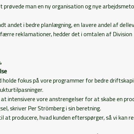
t prøvede man en ny organisation og nye arbejdsmetode
dt andet i bedre planlægning, en lavere andel af delle
færre reklamationer, hedder det i omtalen af Division 
n,
lse
hed holde fokus på vore programmer for bedre driftskapi
kturtilpasninger.
 at intensivere vore anstrengelser for at skabe en pro
sel, skriver Per Strömberg i sin beretning.
e til at producere, hvad kunden efterspørger, så vi kan 