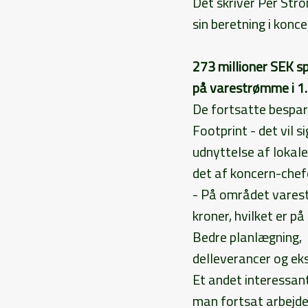
Det skriver Per Str
sin beretning i konc
273 millioner SEK s
på varestrømme i 1.
De fortsatte bespar
Footprint - det vil 
udnyttelse af lokale
det af koncern-chef
- På området varest
kroner, hvilket er på
Bedre planlægning,
delleverancer og ek
Et andet interessa
man fortsat arbejde