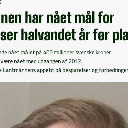
6
nen har nået mål for
ser halvandet år før pl
ede nået målet på 400 millioner svenske kroner.
st være nået med udgangen af 2012.
e Lantmännens appetit på besparelser og forbedringer