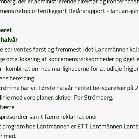
ömberg, der er administrerende direktør og koncernche
ernens netop offentliggjort Delårsrapport - Januari-jun
paret
 halvår
elser ventes først og fremmest i det Landmännen kal
sige omallokering af koncernens virksomheder og øget e
r i kombination med mu-lighederne for at udleje frigjo
ens beretning.
rømme har vi i første halvår hentet be-sparelser på 2
 linie med vore planer, skriver Per Strömberg.
 færre
spresordrer samt færre reklamationer
nt program hos Lantmännen er ETT Lantmännen Lantb
r med.