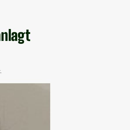
anlagt
.