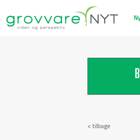
Ny
B
< tilbage