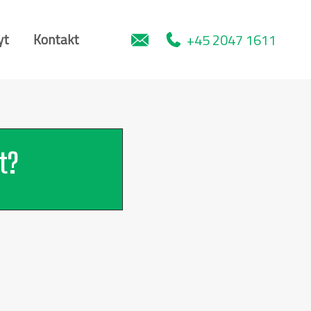
+45 2047 1611
yt
Kontakt
t?