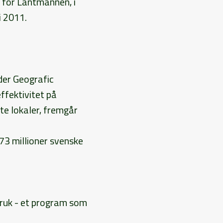
f for Lantmännen, i
i 2011.
der Geografic
ffektivitet på
rte lokaler, fremgår
73 millioner svenske
ruk - et program som