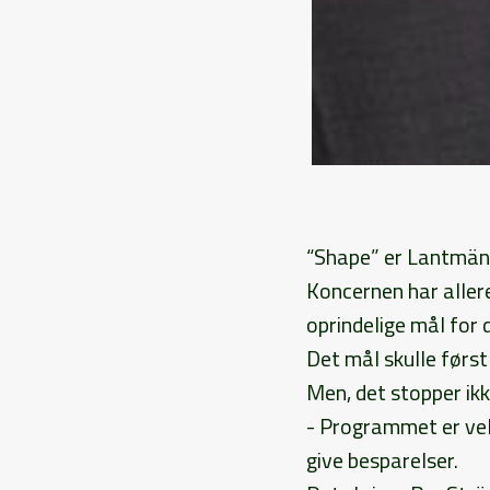
“Shape” er Lantmänn
Koncernen har allere
oprindelige mål for
Det mål skulle før
Men, det stopper ik
- Programmet er vel 
give besparelser.