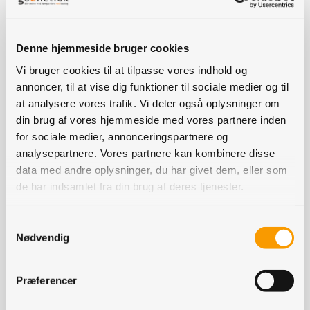
biostimulanter i stor stil.
For få midler
Denne hjemmeside bruger cookies
Dagens første indlægsholder var Bolette Palle Neve fra
CropLife Danmark.
Vi bruger cookies til at tilpasse vores indhold og
annoncer, til at vise dig funktioner til sociale medier og til
Hun startede med at sige, at CropLife bakker op om en
at analysere vores trafik. Vi deler også oplysninger om
bæredygtig anvendelse af ​​pesticider og landbrugets
din brug af vores hjemmeside med vores partnere inden
grønne omstilling og fortsatte.
for sociale medier, annonceringspartnere og
analysepartnere. Vores partnere kan kombinere disse
- For at opretholde en stabil fødevareproduktion er det
data med andre oplysninger, du har givet dem, eller som
nødvendigt, at landbruget har adgang til en bred vifte af
de har indsamlet fra din brug af deres tjenester.
løsninger inden for plantebeskyttelse, digitale løsninger
og innovative teknologier i overgangen til en mere
Samtykkevalg
robust og bæredygtig planteproduktion. Siden 2019 har
Nødvendig
man i EU godkendt nul nye konventionelle aktivstoffer
og 12 nye biologiske aktivstoffer. Problemet er bare, at
Præferencer
omkring 50 procent af de aktivstoffer, der er godkendt i