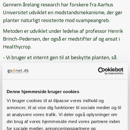
Gennem årelang research har forskere fra Aarhus
Universitet udviklet en modstandsmekanisme, der gør
planter naturligt resistente mod svampeangreb.
Metoden er udviklet under ledelse af professor Henrik
Brinch-Pedersen, der også er medstifter af og ansat i
Healthycrop.
- Vi bruger et internt gen til at beskytte planten, så
grundlæggende har planten mekanismen i sig allerede.
Vi hjælper den bare med at bruge mekanismen mere, så
den kan beskytte sig selv mod at blive angrebet,
forklarer Henrik Brinch-Pedersen.
Denne hjemmeside bruger cookies
Forskerne er allerede langt fremme med at afprøve
Vi bruger cookies til at tilpasse vores indhold og
metoden på majs og byg, og teamet arbejder
annoncer, til at vise dig funktioner til sociale medier og til
sideløbende på at finde løsninger for kartofler,
at analysere vores trafik. Vi deler også oplysninger om
din brug af vores hjemmeside med vores partnere inden
sojabønner og hvede. Det forventes, at genet kan
for sociale medier, annonceringspartnere og