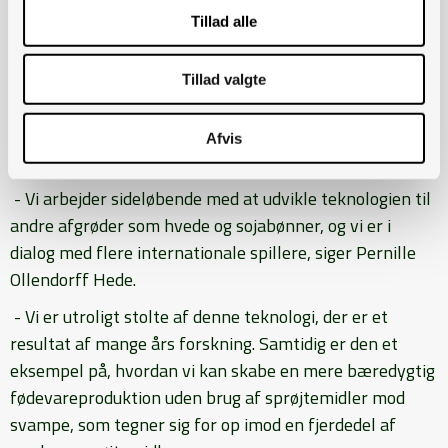
Tillad alle
for landbrugsservice, så for en mindre
iværksættervirksomhed er samarbejdet en
kærkommen blåstempling. Healthycrop har modtaget
Tillad valgte
adskillige internationale priser for sin teknologi, som
tidligere har dokumenteret resistens over for
Afvis
svampeangreb på majs og byg.
- Vi arbejder sideløbende med at udvikle teknologien til
andre afgrøder som hvede og sojabønner, og vi er i
dialog med flere internationale spillere, siger Pernille
Ollendorff Hede.
- Vi er utroligt stolte af denne teknologi, der er et
resultat af mange års forskning. Samtidig er den et
eksempel på, hvordan vi kan skabe en mere bæredygtig
fødevareproduktion uden brug af sprøjtemidler mod
svampe, som tegner sig for op imod en fjerdedel af