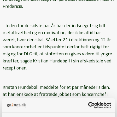
Fredericia.
- Inden for de sidste par år har der indsneget sig lidt
metaltræthed og en motivation, der ikke altid har
været, hvor den skal. Så efter 21 i direktionen og 12 år
som koncernchef er tidspunktet derfor helt rigtigt for
mig og for DLG til, at stafetten nu gives videre til yngre
kræfter, sagde Kristian Hundebøll i sin afskedstale ved
receptionen.
Kristan Hundebøll meddelte for et par måneder siden,
at han ønskede at fratræde jobbet som koncernchef i
DLG pr. 30. august, og derfor var et par hundrede
eksterne gæster fra ind- og udland samt mange DLG-
medarbejdere samlet for at tage afsked med Kristian