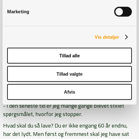
foretaget investeringer, fordi vi også ser nogle
kommercielle muligheder, sagde Niels Dengsø Jensen.
Marketing
Strøget 9.000 skjorter
Vis detaljer
Kristian Hundebøll lagde i sin tale vægt på, at dagen var
helt speciel for ham, og at den var vemodig men
Tillad alle
samtidig så han frem til med glæde, hvad der nu
ventede ham forude.
Tillad valgte
Hvorfor stoppe?
Afvis
- I den seneste tid er jeg mange gange blevet stillet
spørgsmålet, hvorfor jeg stopper.
Hvad skal du så lave? Du er ikke engang 60 år endnu,
har det lydt. Men først og fremmest skal jeg have sat