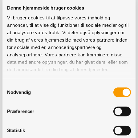
Hundebøll.
Denne hjemmeside bruger cookies
Vi bruger cookies til at tilpasse vores indhold og
annoncer, til at vise dig funktioner til sociale medier og til
En række nuværende og tidligere kolleger lagde vægt
at analysere vores trafik. Vi deler også oplysninger om
på i deres taler, at Kristian Hundebøll har været en
din brug af vores hjemmeside med vores partnere inden
meget vellidt chef og kollega.
for sociale medier, annonceringspartnere og
analysepartnere. Vores partnere kan kombinere disse
data med andre oplysninger, du har givet dem, eller som
Formanden for DLGs bestyrelse, Niels Dengsø Jensen,
de har indsamlet fra din brug af deres tjenester.
understregede desuden, at DLG har været igennem en
rivende udvikling under Kristian Hundebølls ledelse.
Samtykkevalg
Nødvendig
- Den nye retning for 11 år siden med frasalg,
Præferencer
fokusering på vores kerneforretning og nøgletal har
virkelig været dit svendestykke. Det har givet mulighed
Statistik
for, at vi nu har kunnet gå ind i den grønne omstilling og