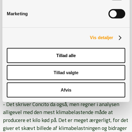
Marketing
I et nyhedsbrev fra Landbrug og Fødevarer udtaler
formand Søren Søndergaard:
Vis detaljer
- Der er klimamæssigt en verden til forskel på
Tillad alle
sydamerikansk oksekød fra dyr, hvis eneste formål er at
ende som kød, og det typiske danske oksekød, som for
Tillad valgte
størstedelens vedkommende er et højkvalitetsprodukt
på baggrund af mælkeproduktionen.
Afvis
- Det skriver Concito da også, men regner i analysen
alligevel med den mest klimabelastende måde at
producere et kilo kød på. Det er meget ærgerligt, for det
giver et skævt billede af klimabelastningen og bidrager