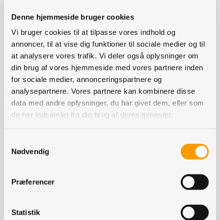
procent af danskernes udledning af klimagasser, og af
de 20 procent, kommer 55 procent fra oksekød alene.
Denne hjemmeside bruger cookies
Derfor er det netop de oksekødsbaserede og
Vi bruger cookies til at tilpasse vores indhold og
relaterbare familieretter, som bolognese, burger og
annoncer, til at vise dig funktioner til sociale medier og til
lasagne, der i medierne er udnævnt som de største
at analysere vores trafik. Vi deler også oplysninger om
din brug af vores hjemmeside med vores partnere inden
klimasyndere.
for sociale medier, annonceringspartnere og
analysepartnere. Vores partnere kan kombinere disse
data med andre oplysninger, du har givet dem, eller som
Hakket oksekød er et biprodukt
de har indsamlet fra din brug af deres tjenester.
Men ifølge flere aktører i landbruget, er udskamningen
af hakket oksekød både fejlagtig og forsimplet. Det
Samtykkevalg
skyldes primært, at størstedelen af dansk hakket
Nødvendig
oksekød stammer fra udtjente malkekvæg og ikke fra
kødkvæg, og derfor er kødet i kødsovsen faktisk et
Præferencer
biprodukt af mælkeproduktionen – en pointe, der også
fremgår ved nærlæsning af ”Danmarks globale
Statistik
forbrugsudledninger”.