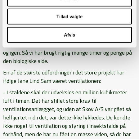
foderproduktion, og så har jeg været med i andre
innovative projekter tidligere, siger Carsten Lind
Tillad valgte
Pedersen, og fortsætter:
- Udover leverandørerne har vi haft stor hjælp af
Afvis
biologer til at foretage forsøg, som de har gentaget igen
og igen. Så vi har brugt rigtig mange timer og penge på
den biologiske side.
En af de største udfordringer i det store projekt har
ifølge Jane Lind Sam været ventilationen:
- I staldene skal der udveksles en million kubikmeter
luft i timen. Det har stillet store krav til
ventilationsanlægget, og uden at Skov A/S var gået så
helhjertet ind i det, var dette ikke lykkedes. De kendte
ikke noget til ventilation og styring i insektstalde på
forhånd, men de har nu fået en masse viden, så de har