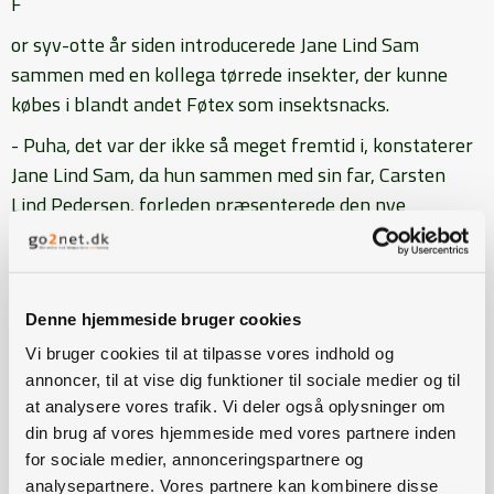
F
or syv-otte år siden introducerede Jane Lind Sam
sammen med en kollega tørrede insekter, der kunne
købes i blandt andet Føtex som insektsnacks.
- Puha, det var der ikke så meget fremtid i, konstaterer
Jane Lind Sam, da hun sammen med sin far, Carsten
Lind Pedersen, forleden præsenterede den nye
insektfabrik i Flemming mellem Horsens og Vejle ved et
pressearrangement.
De havde allerede dengang en drøm om at etablere en
Denne hjemmeside bruger cookies
insektfabrik, men det blev først realistisk, da Carsten
Vi bruger cookies til at tilpasse vores indhold og
Lind Pedersen kom med i virksomheden og de sammen
annoncer, til at vise dig funktioner til sociale medier og til
stiftede Enorm Biofactory A/S i 2017 og købte en
at analysere vores trafik. Vi deler også oplysninger om
nedlagt fjerkræejendom. I staldene blev der opført et
din brug af vores hjemmeside med vores partnere inden
pilotanlæg, hvor der blandt andet kunne laves forsøg
for sociale medier, annonceringspartnere og
med reproduktion af insekterne, opsamling af æg,
analysepartnere. Vores partnere kan kombinere disse