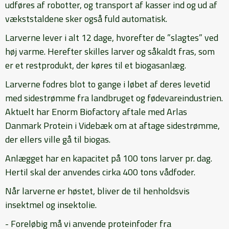
udføres af robotter, og transport af kasser ind og ud af
vækststaldene sker også fuld automatisk.
Larverne lever i alt 12 dage, hvorefter de ”slagtes” ved
høj varme. Herefter skilles larver og såkaldt fras, som
er et restprodukt, der køres til et biogasanlæg.
Larverne fodres blot to gange i løbet af deres levetid
med sidestrømme fra landbruget og fødevareindustrien.
Aktuelt har Enorm Biofactory aftale med Arlas
Danmark Protein i Videbæk om at aftage sidestrømme,
der ellers ville gå til biogas.
Anlægget har en kapacitet på 100 tons larver pr. dag.
Hertil skal der anvendes cirka 400 tons vådfoder.
Når larverne er høstet, bliver de til henholdsvis
insektmel og insektolie.
- Foreløbig må vi anvende proteinfoder fra