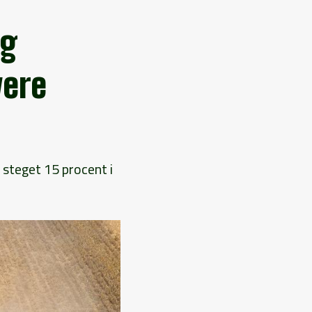
ng
vere
steget 15 procent i