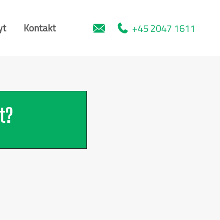
+45 2047 1611
yt
Kontakt
t?