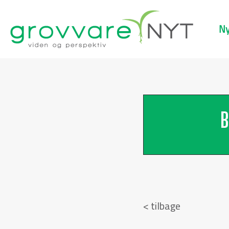
Ny
B
< tilbage