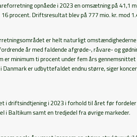
reforretning opnåede i 2023 en omsætning på 41,1 mia.
 16 procent. Driftsresultat blev på 777 mio. kr. mod 1.4
orretningsområdet er helt naturligt omstændighederne 
fordrende år med faldende afgrøde-, råvare- og gødnin
 er minimum ti procent under fem års gennemsnittet i
 Danmark er udbyttefaldet endnu større, siger konce
t i driftsindtjening i 2023 i forhold til året før fordeler
l i Baltikum samt en tredjedel fra øvrige markeder.