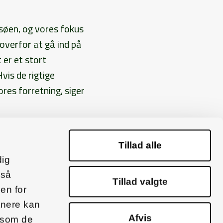
søen, og vores fokus
 overfor at gå ind på
 er et stort
vis de rigtige
ores forretning, siger
Tillad alle
dig
gså
Tillad valgte
en for
tnere kan
 N
+45 2047 1611
Afvis
r som de