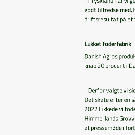
- I Tyskland har vi 
godt tilfredse med, 
driftsresultat på et
Lukket foderfabrik
Danish Agros produkt
knap 20 procent i D
- Derfor valgte vi s
Det skete efter en s
2022 lukkede vi fod
Himmerlands Grovva
et pressemøde i for