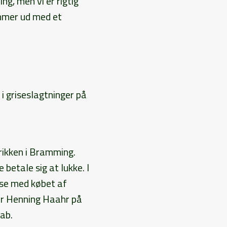
ng, men vi er rigtig
ommer ud med et
i griseslagtninger på
rikken i Bramming.
 betale sig at lukke. I
lse med købet af
er Henning Haahr på
ab.