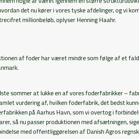
gennem nogle år været igennem en større strukturudvikli
hvordan det nu kører i vores tyske afdelinger, og vi k
 trecifret millionbeløb, oplyser Henning Haahr.
ionen af foder har været mindre som følge af et fald 
anmark.
idste sommer at lukke en af vores foderfabrikker – fab
amlet vurdering af, hvilken foderfabrik, det bedst kunne
erfabrikken på Aarhus Havn, som vi overtog i forbinde
rer, så nu passer produktionen med afsætningen, sig
bindelse med offentliggørelsen af Danish Agros regnsk