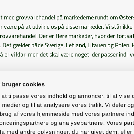
eret med grovvarehandel på markederne rundt om Øster
r være på at udvikle os på disse markeder. Vi står ikke
ovvarehandel. Der er flere markeder, hvor der fortsat
. Det gælder både Sverige, Letland, Litauen og Polen. H
 er vi klar, men det skal være noget, der passer ind i v
 bruger cookies
enyt 8-ekstra 22. februar 2024
 at tilpasse vores indhold og annoncer, til at vise 
e medier og til at analysere vores trafik. Vi deler o
 brug af vores hjemmeside med vores partnere ind
nonceringspartnere og analysepartnere. Vores par
sebureauet Aarhus
Agro Food Park 15
8200 Aarhus
a med andre oplysninger, du har givet dem, elle