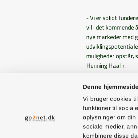
- Vi er solidt fund
vil i det kommende å
nye markeder med gr
udviklingspotentiale
muligheder opstår, så
Henning Haahr.
Denne hjemmeside
Artikel fra Grovvar
Vi bruger cookies til
< tilbage
funktioner til social
oplysninger om din
sociale medier, an
Grovvarenyt
Pres
kombinere disse dat